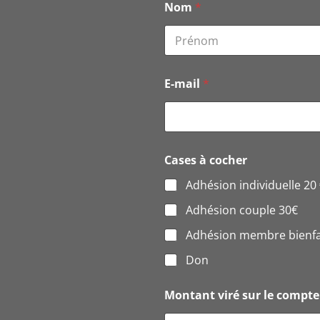
Nom
*
v
i
r
é
Prénom
M
o
E-mail
*
n
t
a
n
t
Cases à cocher
Adhésion individuelle 20
Adhésion couple 30€
Adhésion membre bienfai
Don
Montant viré sur le compte 